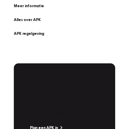
Meer informatie
Alles over APK
APK regelgeving
APK Keuring bij
Vakgarage!
Is het weer tijd voor de jaarlijkse APK? Ga
snel naar Vakgarage bij u in de buurt, en ga
zonder zorgen de weg op!
Plan een APK in