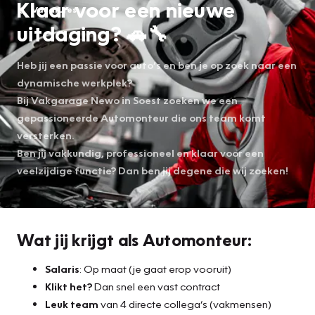
Klaar voor een nieuwe
Vacatures
uitdaging? 🚗🔧
Heb jij een passie voor auto’s en ben je op zoek naar een
dynamische werkplek?
Bij Vakgarage Newo in Soest zoeken we een
gepassioneerde Automonteur die ons team komt
versterken.
Ben jij vakkundig, professioneel en klaar voor een
veelzijdige functie? Dan ben jij degene die wij zoeken!
Wat jij krijgt als Automonteur:
Salaris
: Op maat (je gaat erop vooruit)
Klikt het?
Dan snel een vast contract
Leuk team
van 4 directe collega’s (vakmensen)