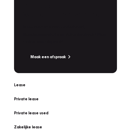
Plan een
Werkplaatsafspraak
Is uw auto toe aan Onderhoud,
Bandenwissel of een Vakantiecheck? Plan
online een afspraak!
Maak een afspraak
Lease
Private lease
Private lease used
Zakelijke lease