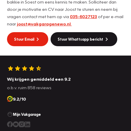
bakkie in Soest om eens kennis te maken. Solliciteer dan
door je motivatie en CV naar Joost te sturen en neem bij
vragen contact met hem op via
035-6027123
of per e-mail
naar
joost@vakgaragenewo.nl
.
Stuur Email
Stuur Whattsapp bericht
Wij krijgen gemiddeld een 9.2
o.b.v. ruim 858 reviews
9.2/10
Mijn Vakgarage