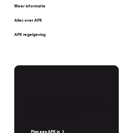
Meer informatie
Alles over APK
APK regelgeving
APK Keuring bij
Vakgarage!
Is het weer tijd voor de jaarlijkse APK? Ga
snel naar Vakgarage bij u in de buurt, en ga
zonder zorgen de weg op!
Plan een APK in