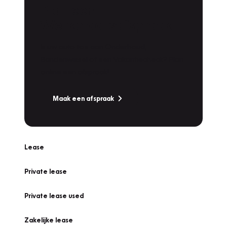
Plan een
Werkplaatsafspraak
Is uw auto toe aan Onderhoud,
Bandenwissel of een Vakantiecheck? Plan
online een afspraak!
Maak een afspraak
Lease
Private lease
Private lease used
Zakelijke lease