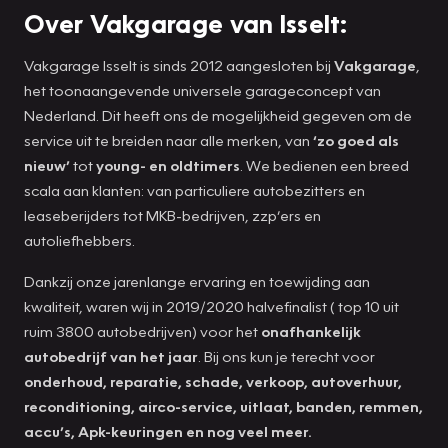
Over Vakgarage van Isselt:
Vakgarage Isselt is sinds 2012 aangesloten bij
Vakgarage
,
het toonaangevende universele garageconcept van
Nederland. Dit heeft ons de mogelijkheid gegeven om de
service uit te breiden naar alle merken, van
‘zo goed als
nieuw’
tot
young- en oldtimers
. We bedienen een breed
scala aan klanten: van particuliere autobezitters en
leaseberijders tot MKB-bedrijven, zzp’ers en
autoliefhebbers.
Dankzij onze jarenlange ervaring en toewijding aan
kwaliteit, waren wij in 2019/2020 halvefinalist ( top 10 uit
ruim 3800 autobedrijven) voor het
onafhankelijk
autobedrijf van het jaar
. Bij ons kun je terecht voor
onderhoud, reparatie, schade, verkoop, autoverhuur,
reconditioning, airco-service, uitlaat, banden, remmen,
accu’s, Apk-keuringen en nog veel meer.