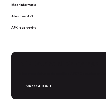
Meer informatie
Alles over APK
APK regelgeving
APK Keuring bij Vakgarage!
Is het weer tijd voor de jaarlijkse APK? Ga snel naar V
Plan een APK in