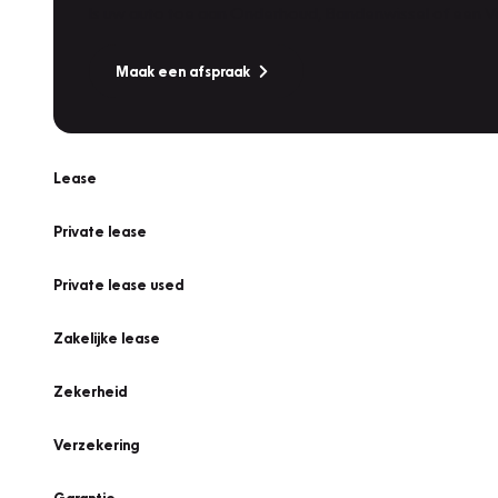
Is uw auto toe aan Onderhoud, Bandenwissel of een Va
Maak een afspraak
Lease
Private lease
Private lease used
Zakelijke lease
Zekerheid
Verzekering