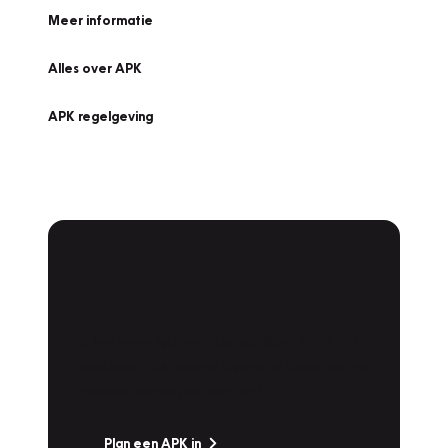
Meer informatie
Alles over APK
APK regelgeving
APK Keuring bij
Vakgarage!
Is het weer tijd voor de jaarlijkse APK? Ga
snel naar Vakgarage bij u in de buurt, en ga
zonder zorgen de weg op!
Plan een APK in