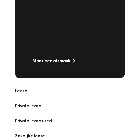
Plan een
Werkplaatsafspraak
Is uw auto toe aan Onderhoud,
Bandenwissel of een Vakantiecheck? Plan
online een afspraak!
Maak een afspraak
Lease
Private lease
Private lease used
Zakelijke lease