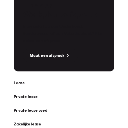
Plan een
Werkplaatsafspraak
Is uw auto toe aan Onderhoud,
Bandenwissel of een Vakantiecheck? Plan
online een afspraak!
Maak een afspraak
Lease
Private lease
Private lease used
Zakelijke lease