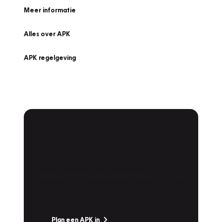
Meer informatie
Alles over APK
APK regelgeving
APK Keuring bij
Vakgarage!
Is het weer tijd voor de jaarlijkse APK? Ga
snel naar Vakgarage bij u in de buurt, en ga
zonder zorgen de weg op!
Plan een APK in