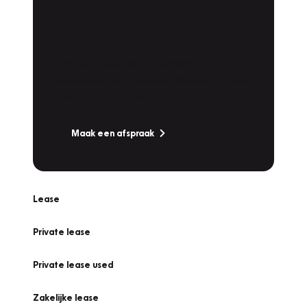
Plan een
Werkplaatsafspraak
Is uw auto toe aan Onderhoud,
Bandenwissel of een Vakantiecheck? Plan
online een afspraak!
Maak een afspraak
Lease
Private lease
Private lease used
Zakelijke lease