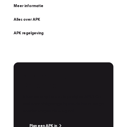
Meer informatie
Alles over APK
APK regelgeving
APK Keuring bij
Vakgarage!
Is het weer tijd voor de jaarlijkse APK? Ga
snel naar Vakgarage bij u in de buurt, en ga
zonder zorgen de weg op!
Plan een APK in